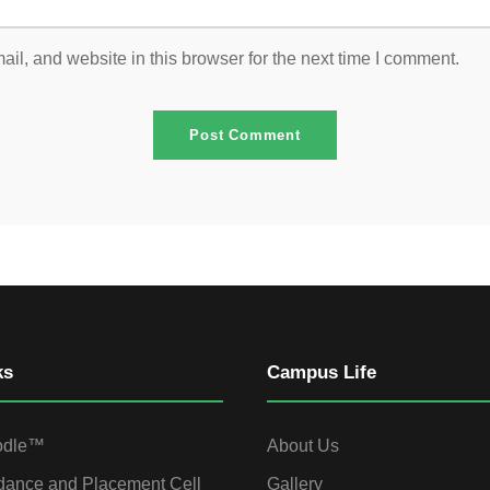
l, and website in this browser for the next time I comment.
ks
Campus Life
odle™
About Us
dance and Placement Cell
Gallery