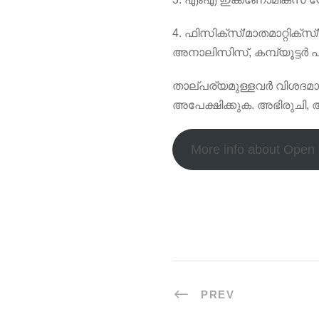
4. ഫിസിക്സ്/മാതമാറ്റിക്സ്
അനാലിസിസ്, കമ്പ്യൂട്ടർ പ
താല്പര്യമുള്ളവർ വിശദ
അപേക്ഷിക്കുക. അഭിരുചി, അ
More info about Open
PREV