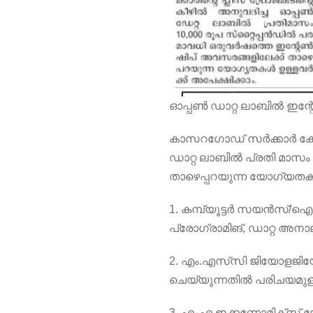
ഓപ്പൺ ഡാറ്റ ലാബിൽ ഇന്
കാസറഗോഡ് സർക്കാർ കോളേജ
ഡാറ്റ ലാബിൽ പ്രതി മാസം 
താഴെപ്പറയുന്ന യോഗ്യതകൾ 
1. കമ്പ്യൂട്ടർ സയൻസ്/
പ്രോഗ്രാമിങ്, ഡാറ്റ അനാ
2. എം.എസ്‌സി ജിയോളജി
ചെയ്യുന്നതിൽ പരിചയമുള്ള
3. എംഎ ഇക്കണോമിക്സ് യോ