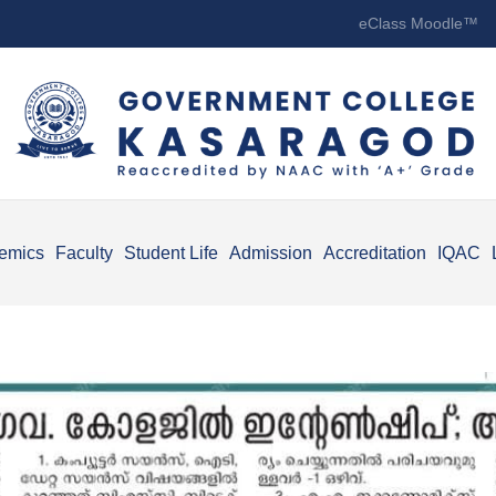
eClass Moodle™
emics
Faculty
Student Life
Admission
Accreditation
IQAC