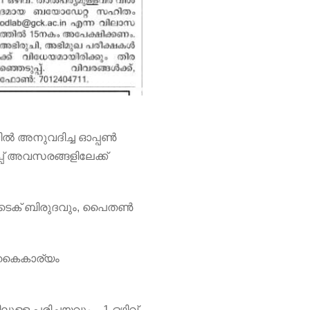
ിൽ അനുവദിച്ച ഓപ്പൺ
പ് അവസരങ്ങളിലേക്ക്
ിടെക് ബിരുദവും, പൈതൺ
 കൈകാര്യം
ള്ള പരിചയവും – 1 ഒഴിവ്.