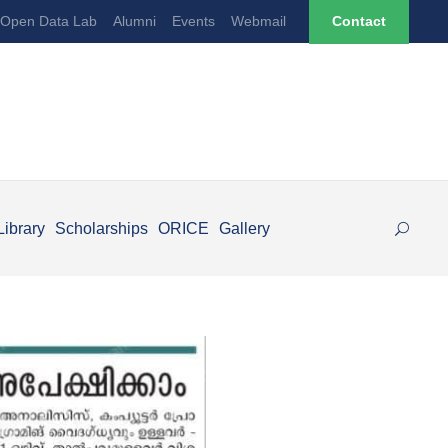
Open Data Lab
Alumni
Events
Webmail
Contact
Library
Scholarships
ORICE
Gallery