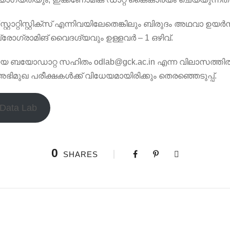
/സ്റ്റാറ്റിസ്റ്റിക്സ് എന്നിവയിലേതെങ്കിലും ബിരുദം അഥവാ ഉ
്രോഗ്രാമിങ് വൈദഗ്ദ്യവും ഉള്ളവർ – 1 ഒഴിവ്.
മായ ബയോഡാറ്റ സഹിതം
odlab@gck.ac.in
എന്ന വിലാസത്തി
ഭിമുഖ പരീക്ഷകൾക്ക് വിധേയമായിരിക്കും തെരഞ്ഞെടുപ്പ്.
 Data Lab
0
SHARES