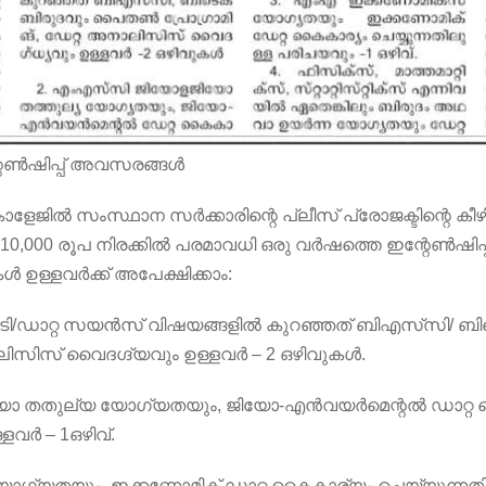
റേൺഷിപ്പ് അവസരങ്ങൾ
ിൽ സംസ്ഥാന സർക്കാരിന്റെ പ്ലീസ് പ്രോജക്ടിന്റെ കീഴ
10,000 രൂപ നിരക്കിൽ പരമാവധി ഒരു വർഷത്തെ ഇന്റേൺഷിപ്
ഉള്ളവർക്ക് അപേക്ഷിക്കാം:
ഐടി/ഡാറ്റ സയൻസ് വിഷയങ്ങളിൽ കുറഞ്ഞത് ബിഎസ്‌സി/ ബ
ലിസിസ് വൈദഗ്ദ്യവും ഉള്ളവർ – 2 ഒഴിവുകൾ.
യോ തതുല്യ യോഗ്യതയും, ജിയോ-എൻവയർമെന്റൽ ഡാറ്റ
വർ – 1ഒഴിവ്.
ഗ്യതയും, ഇക്കണോമിക് ഡാറ്റ കൈകാര്യം ചെയ്യുന്നതിലു