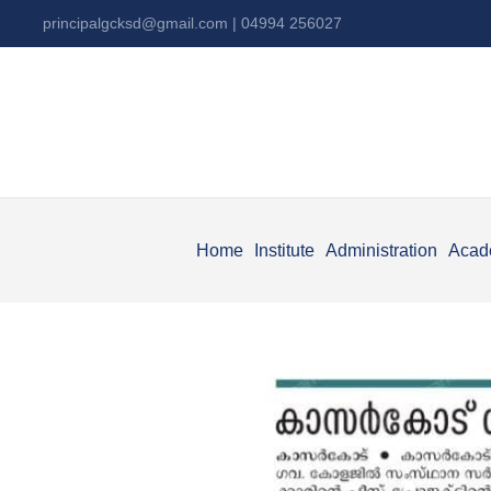
principalgcksd@gmail.com
| 04994 256027
Home
Institute
Administration
Acad