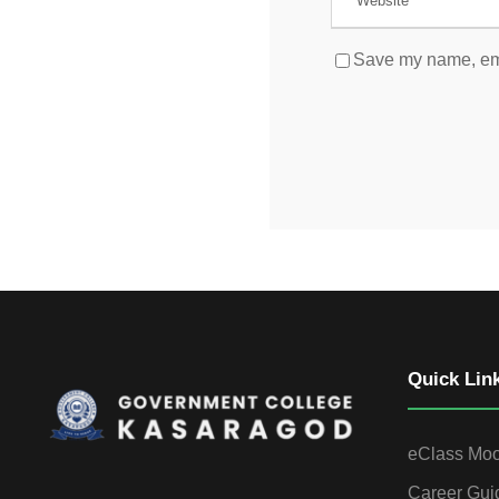
Save my name, emai
Quick Lin
eClass Mo
Career Gui