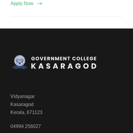
Apply Now
Vidyanagar
Kasaragod
Kerala, 671123
04994 256027